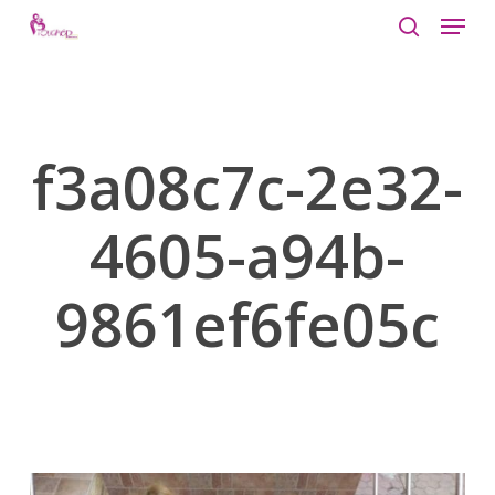
Menu
Skip
to
search
Close
main
Menu
content
f3a08c7c-2e32-
4605-a94b-
9861ef6fe05c