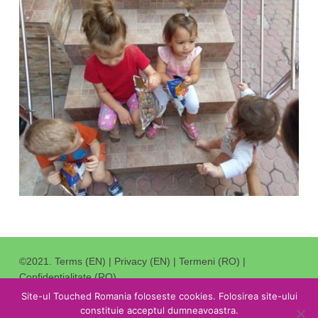
©2021.
Terms (EN)
|
Privacy (EN)
|
Termeni (RO)
|
Confidentialitate (RO)
.
Redirectioneaza 3,5% din impozitul catre Stat catre noi
.
Site-ul Touched Romania foloseste cookies. Folosirea site-ului
constituie acceptul dumneavoastra.