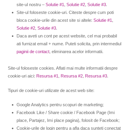
site-ul nostru –
Solutie #1
,
Solutie #2
,
Solutie #3
.
Site-ul foloseste cookie-uri. Citeste despre cum poti
bloca cookie-urile din acest site si altele:
Solutie #1
,
Solutie #2
,
Solutie #3
.
Daca aveti un cont pe acest website, cel mai probabil
ati furnizat email + nume. Puteti solicita, prin intermediul
paginii de contact
, eliminarea acelor informatii.
Site-ul foloseste cookies. Aflati mai multe informatii despre
cookie-uri aici:
Resursa #1
,
Resursa #2
,
Resursa #3
.
Tipuri de cookie-uri utilizate de acest web site:
Google Analytics pentru scopuri de marketing;
Facebook Like / Share cookie / Facebook Page (Imi
place, Partajez, Imi place pagina), folosit de Facebook;
Cookie-urile de login pentru a afla daca sunteti conectat