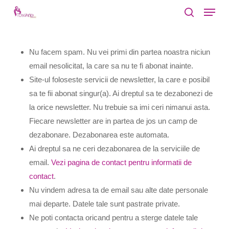
Menu
Skip
to
search
Close
main
Menu
content
Nu facem spam. Nu vei primi din partea noastra niciun
email nesolicitat, la care sa nu te fi abonat inainte.
Site-ul foloseste servicii de newsletter, la care e posibil
sa te fii abonat singur(a). Ai dreptul sa te dezabonezi de
la orice newsletter. Nu trebuie sa imi ceri nimanui asta.
Fiecare newsletter are in partea de jos un camp de
dezabonare. Dezabonarea este automata.
Ai dreptul sa ne ceri dezabonarea de la serviciile de
email.
Vezi pagina de contact pentru informatii de
contact
.
Nu vindem adresa ta de email sau alte date personale
mai departe. Datele tale sunt pastrate private.
Ne poti contacta oricand pentru a sterge datele tale