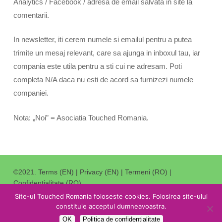
Analytics / Facebook / adresa de email salvata in site la
comentarii.
In newsletter, iti cerem numele si emailul pentru a putea
trimite un mesaj relevant, care sa ajunga in inboxul tau, iar
compania este utila pentru a sti cui ne adresam. Poti
completa N/A daca nu esti de acord sa furnizezi numele
companiei.
Nota: „Noi” = Asociatia Touched Romania.
©2021.
Terms (EN)
|
Privacy (EN)
|
Termeni (RO)
|
Confidentialitate (RO)
.
Redirectioneaza 3,5% din impozitul catre Stat catre noi
.
Site-ul Touched Romania foloseste cookies. Folosirea site-ului
constituie acceptul dumneavoastra.
facebook
youtube
OK
Politica de confidentialitate