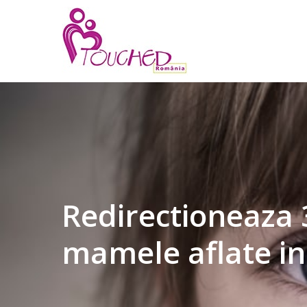
Skip
to
main
content
Redirectioneaza 3
mamele aflate in 