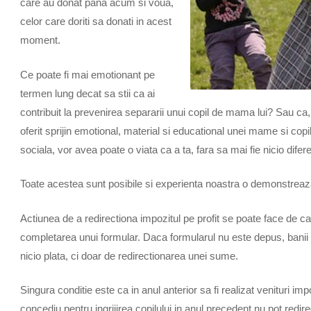
care au donat pana acum si voua,
celor care doriti sa donati in acest
moment.
Ce poate fi mai emotionant pe
termen lung decat sa stii ca ai
contribuit la prevenirea separarii unui copil de mama lui? Sau ca, 
oferit sprijin emotional, material si educational unei mame si copi
sociala, vor avea poate o viata ca a ta, fara sa mai fie nicio difere
Toate acestea sunt posibile si experienta noastra o demonstreaza
Actiunea de a redirectiona impozitul pe profit se poate face de cat
completarea unui formular. Daca formularul nu este depus, banii 
nicio plata, ci doar de redirectionarea unei sume.
Singura conditie este ca in anul anterior sa fi realizat venituri i
concediu pentru ingrijirea copilului in anul precedent nu pot redir