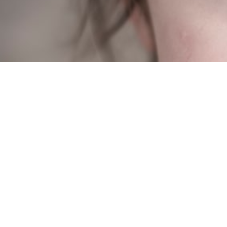
Hit enter to search or ESC to close