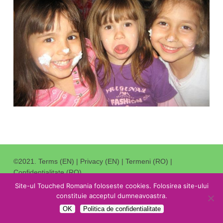
©2021.
Terms (EN)
|
Privacy (EN)
|
Termeni (RO)
|
Confidentialitate (RO)
.
Redirectioneaza 3,5% din impozitul catre Stat catre noi
.
Site-ul Touched Romania foloseste cookies. Folosirea site-ului
constituie acceptul dumneavoastra.
facebook
youtube
OK
Politica de confidentialitate