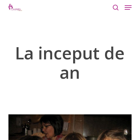
Menu
Skip
to
search
Close
main
Menu
content
La inceput de
an