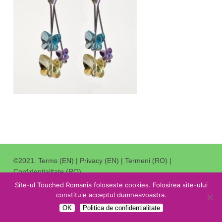
©2021.
Terms (EN)
|
Privacy (EN)
|
Termeni (RO)
|
Confidentialitate (RO)
.
Redirectioneaza 3,5% din impozitul catre Stat catre noi
.
Site-ul Touched Romania foloseste cookies. Folosirea site-ului
constituie acceptul dumneavoastra.
facebook
youtube
OK
Politica de confidentialitate