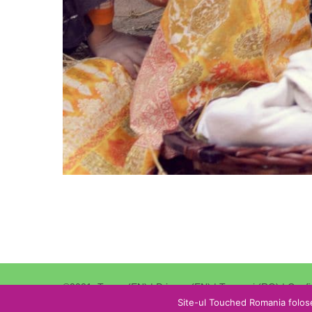
©2021.
Terms (EN)
|
Privacy (EN)
|
Termeni (RO)
|
Confi
Site-ul Touched Romania folose
Redirectioneaza 3,5% din impozitul catre Stat catre noi
.