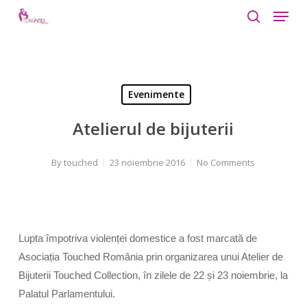
Menu
Skip
to
search
Close
main
Menu
content
Evenimente
Atelierul de bijuterii
By
touched
23 noiembrie 2016
No Comments
Lupta împotriva violenței domestice a fost marcată de
Asociația Touched România prin organizarea unui Atelier de
Bijuterii Touched Collection, în zilele de 22 și 23 noiembrie, la
Palatul Parlamentului.