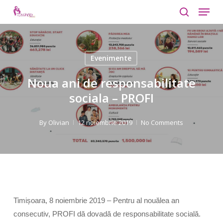
Menu
Skip
to
search
Close
main
Menu
content
Evenimente
Noua ani de responsabilitate
sociala – PROFI
By
Olivian
12 noiembrie 2019
No Comments
Timișoara, 8 noiembrie 2019
– Pentru al nouălea an
consecutiv, PROFI dă dovadă de responsabilitate socială.