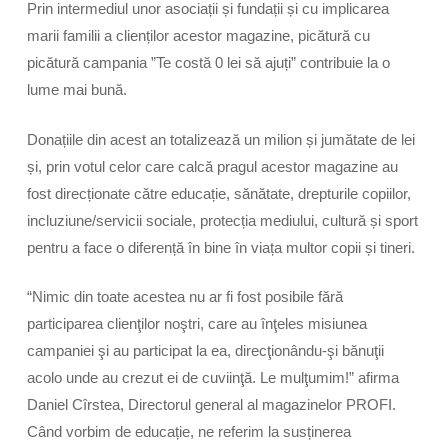
Prin intermediul unor asociații și fundații și cu implicarea
marii familii a clienților acestor magazine, picătură cu
picătură campania ”Te costă 0 lei să ajuți” contribuie la o
lume mai bună.
Donațiile din acest an totalizează un milion și jumătate de lei
și, prin votul celor care calcă pragul acestor magazine au
fost direcționate către educație, sănătate, drepturile copiilor,
incluziune/servicii sociale, protecția mediului, cultură și sport
pentru a face o diferență în bine în viața multor copii și tineri.
“Nimic din toate acestea nu ar fi fost posibile fără
participarea clienţilor noştri, care au înţeles misiunea
campaniei şi au participat la ea, direcţionându-şi bănuţii
acolo unde au crezut ei de cuviinţă. Le mulţumim!” afirma
Daniel Cîrstea, Directorul general al magazinelor PROFI.
Când vorbim de educație, ne referim la susținerea