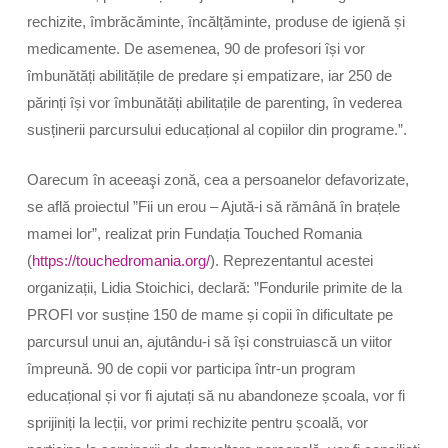
rechizite, îmbrăcăminte, încălțăminte, produse de igienă și
medicamente. De asemenea, 90 de profesori își vor
îmbunătăți abilitățile de predare și empatizare, iar 250 de
părinți își vor îmbunătăți abilitațile de parenting, în vederea
susținerii parcursului educațional al copiilor din programe.”.
Oarecum în aceeaşi zonă, cea a persoanelor defavorizate,
se află proiectul ”Fii un erou – Ajută-i să rămână în brațele
mamei lor”, realizat prin Fundația
Touched Romania
(
https://touchedromania.org/
). Reprezentantul acestei
organizații, Lidia Stoichici, declară: ”Fondurile primite de la
PROFI vor susține 150 de mame și copii în dificultate pe
parcursul unui an, ajutându-i să își construiască un viitor
împreună. 90 de copii vor participa într-un program
educațional și vor fi ajutați să nu abandoneze școala, vor fi
sprijiniți la lecții, vor primi rechizite pentru școală, vor