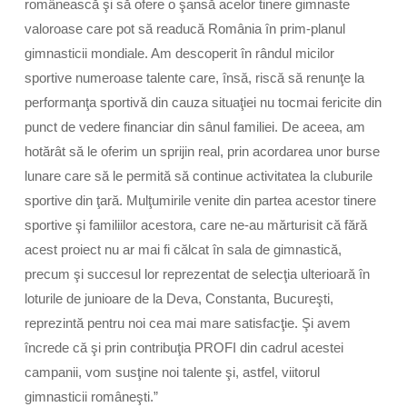
românească şi să ofere o şansă acelor tinere gimnaste
valoroase care pot să readucă România în prim-planul
gimnasticii mondiale. Am descoperit în rândul micilor
sportive numeroase talente care, însă, riscă să renunţe la
performanţa sportivă din cauza situaţiei nu tocmai fericite din
punct de vedere financiar din sânul familiei. De aceea, am
hotărât să le oferim un sprijin real, prin acordarea unor burse
lunare care să le permită să continue activitatea la cluburile
sportive din ţară. Mulţumirile venite din partea acestor tinere
sportive şi familiilor acestora, care ne-au mărturisit că fără
acest proiect nu ar mai fi călcat în sala de gimnastică,
precum şi succesul lor reprezentat de selecţia ulterioară în
loturile de junioare de la Deva, Constanta, Bucureşti,
reprezintă pentru noi cea mai mare satisfacţie. Şi avem
încrede că şi prin contribuţia PROFI din cadrul acestei
campanii, vom susţine noi talente şi, astfel, viitorul
gimnasticii româneşti.”