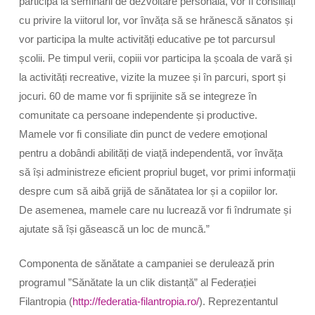
participa la seminarii de dezvoltare personală, vor fi consiliați
cu privire la viitorul lor, vor învăța să se hrănescă sănatos și
vor participa la multe activități educative pe tot parcursul
școlii. Pe timpul verii, copiii vor participa la școala de vară și
la activități recreative, vizite la muzee și în parcuri, sport și
jocuri. 60 de mame vor fi sprijinite să se integreze în
comunitate ca persoane independente și productive.
Mamele vor fi consiliate din punct de vedere emoțional
pentru a dobândi abilități de viață independentă, vor învăța
să își administreze eficient propriul buget, vor primi informații
despre cum să aibă grijă de sănătatea lor și a copiilor lor.
De asemenea, mamele care nu lucrează vor fi îndrumate și
ajutate să își găsească un loc de muncă.”
Componenta de sănătate a campaniei se derulează prin
programul ”Sănătate la un clik distanță” al Federației
Filantropia (
http://federatia-filantropia.ro/
). Reprezentantul