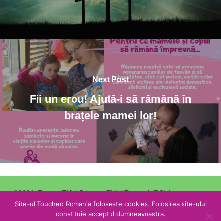
Next Post
Fii un erou! Ajută-i să rămână în
brațele mamei lor!
©2021.
Terms (EN)
|
Privacy (EN)
|
Termeni (RO)
|
Confidentialitate (RO)
Site-ul Touched Romania foloseste cookies. Folosirea site-ului
.
constituie acceptul dumneavoastra.
Redirectioneaza 3,5% din impozitul catre Stat catre noi
.