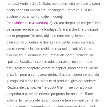
Iar dacă vorbim de sănătate, nu-i putem uita pe copiii a căror
boală necesită spitalizare îndelungată. Pentru ei PROFI
susține programul Fundaţiei Inocenţi
(
http://inocenti.ro/ro/acasa
) ”Şi eu am dreptul să mă joc”. Iată
ce spune reprezentanta fundaţiei, Stănica Bostinaru despre
acest program: ”În activitățile pe care colegele noastre
psihologi și voluntarii le desfășoară pentru copiii spitalizați
avem nevoie zilnic de rechizite (carioci, culori, hârtie de
diverse tipuri, acuarele etc), materiale pentru activități de
tipul arts&crafts, materiale educaționale și de informare,
cărți, reviste adaptate vârstelor copiilor, boad games, jocuri
și jucării pentru stimularea motricității, stimularea senzorială
și cognitivă a copiilor, precum și produse igienico-sanitare.
Rezultatele campaniei “Te costă 0 lei…” ne vor ajuta să
acoperim o parte din nevoile programelor noastre. Toate
activitățile menționate nu ar fi posibile fără sprijinul oamenilor
care au venit în întâmpinarea misiunii noastre de-a lungul