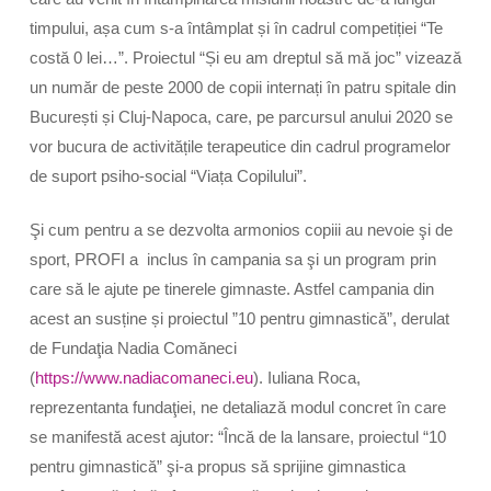
timpului, așa cum s-a întâmplat și în cadrul competiției “Te
costă 0 lei…”. Proiectul “Și eu am dreptul să mă joc” vizează
un număr de peste 2000 de copii internați în patru spitale din
București și Cluj-Napoca, care, pe parcursul anului 2020 se
vor bucura de activitățile terapeutice din cadrul programelor
de suport psiho-social “Viața Copilului”.
Şi cum pentru a se dezvolta armonios copiii au nevoie şi de
sport, PROFI a inclus în campania sa şi un program prin
care să le ajute pe tinerele gimnaste. Astfel campania din
acest an susține și proiectul ”10 pentru gimnastică”, derulat
de Fundaţia Nadia Comăneci
(
https://www.nadiacomaneci.eu
). Iuliana Roca,
reprezentanta fundaţiei, ne detaliază modul concret în care
se manifestă acest ajutor: “Încă de la lansare, proiectul “10
pentru gimnastică” şi-a propus să sprijine gimnastica