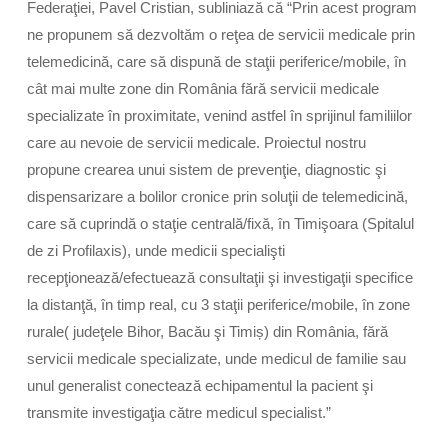
Federaţiei, Pavel Cristian, subliniază că “Prin acest program
ne propunem să dezvoltăm o reţea de servicii medicale prin
telemedicină, care să dispună de staţii periferice/mobile, în
cât mai multe zone din România fără servicii medicale
specializate în proximitate, venind astfel în sprijinul familiilor
care au nevoie de servicii medicale. Proiectul nostru
propune crearea unui sistem de prevenţie, diagnostic şi
dispensarizare a bolilor cronice prin soluţii de telemedicină,
care să cuprindă o staţie centrală/fixă, în Timişoara (Spitalul
de zi Profilaxis), unde medicii specialişti
recepţionează/efectuează consultaţii şi investigaţii specifice
la distanţă, în timp real, cu 3 staţii periferice/mobile, în zone
rurale( judeţele Bihor, Bacău şi Timiș) din România, fără
servicii medicale specializate, unde medicul de familie sau
unul generalist conectează echipamentul la pacient şi
transmite investigaţia către medicul specialist.”