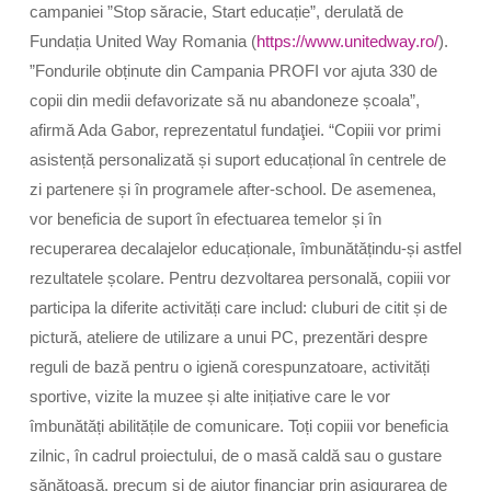
campaniei ”Stop săracie, Start educație”, derulată de
Fundația
United Way Romania
(
https://www.unitedway.ro/
).
”Fondurile obținute din Campania PROFI vor ajuta 330 de
copii din medii defavorizate să nu abandoneze școala”,
afirmă Ada Gabor, reprezentatul fundaţiei. “Copiii vor primi
asistență personalizată și suport educațional în centrele de
zi partenere și în programele after-school. De asemenea,
vor beneficia de suport în efectuarea temelor și în
recuperarea decalajelor educaționale, îmbunătățindu-și astfel
rezultatele școlare. Pentru dezvoltarea personală, copiii vor
participa la diferite activități care includ: cluburi de citit și de
pictură, ateliere de utilizare a unui PC, prezentări despre
reguli de bază pentru o igienă corespunzatoare, activități
sportive, vizite la muzee și alte inițiative care le vor
îmbunătăți abilitățile de comunicare. Toți copiii vor beneficia
zilnic, în cadrul proiectului, de o masă caldă sau o gustare
sănătoasă, precum și de ajutor financiar prin asigurarea de