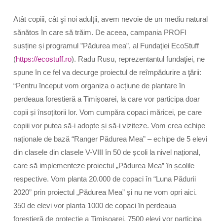
Atât copiii, cât şi noi adulţii, avem nevoie de un mediu natural
sănătos în care să trăim. De aceea, campania PROFI
susține și programul ”Pădurea mea”, al Fundaţiei EcoStuff
(
https://ecostuff.ro
). Radu Rusu, reprezentantul fundaţiei, ne
spune în ce fel va decurge proiectul de reîmpădurire a ţării:
“Pentru început vom organiza o acțiune de plantare în
perdeaua forestieră a Timișoarei, la care vor participa doar
copii și însoțitorii lor. Vom cumpăra copaci măricei, pe care
copiii vor putea să-i adopte și să-i viziteze. Vom crea echipe
naționale de bază “Ranger Pădurea Mea” – echipe de 5 elevi
din clasele din clasele V-VIII în 50 de școli la nivel național,
care să implementeze proiectul „Pădurea Mea” în școlile
respective. Vom planta 20.000 de copaci în “Luna Pădurii
2020” prin proiectul „Pădurea Mea” și nu ne vom opri aici.
350 de elevi vor planta 1000 de copaci în perdeaua
forestieră de protecție a Timișoarei. 7500 elevi vor participa