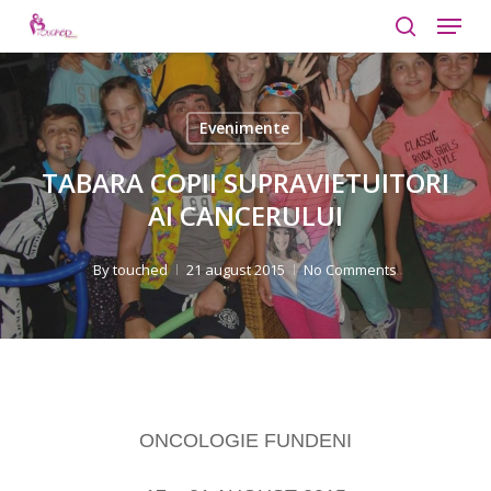
Menu
Skip
to
search
Close
main
Menu
content
Evenimente
TABARA COPII SUPRAVIETUITORI
AI CANCERULUI
By
touched
21 august 2015
No Comments
ONCOLOGIE FUNDENI