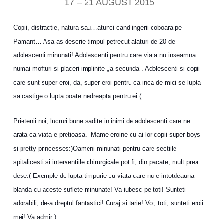
17 – 21 AUGUST 2015
Copii, distractie, natura sau…atunci cand ingerii coboara pe
Pamant… Asa as descrie timpul petrecut alaturi de 20 de
adolescenti minunati! Adolescenti pentru care viata nu inseamna
numai mofturi si placeri implinite „la secunda”. Adolescenti si copii
care sunt super-eroi, da, super-eroi pentru ca inca de mici se lupta
sa castige o lupta poate nedreapta pentru ei:(
Prietenii noi, lucruri bune sadite in inimi de adolescenti care ne
arata ca viata e pretioasa.. Mame-eroine cu ai lor copii super-boys
si pretty princesses:)Oameni minunati pentru care sectiile
spitalicesti si interventiile chirurgicale pot fi, din pacate, mult prea
dese:( Exemple de lupta timpurie cu viata care nu e intotdeauna
blanda cu aceste suflete minunate! Va iubesc pe toti! Sunteti
adorabili, de-a dreptul fantastici! Curaj si tarie! Voi, toti, sunteti eroii
mei! Va admir:)