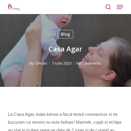
Menu
Skip
to
search
Close
main
Menu
content
Blog
Casa Agar
By
Olivian
7 iulie 2020
No Comments
La Casa Agar, toata lumea a facut testul coronavirus si ne
bucuram ca nimeni nu este bolnav! Mamele, copiii si echipa
au stat in izolare pana pe data de 1 iunie si de curand au