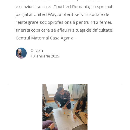
ajutat
excluziunii sociale. Touched Romania, cu sprijinul
112
parțial al United Way, a oferit servicii sociale de
mame,
reintegrare socioprofesională pentru 112 femei,
tineri
tineri și copii care se aflau in situații de dificultate.
și
Centrul Maternal Casa Agar a…
copii
Olivian
10 ianuarie 2025