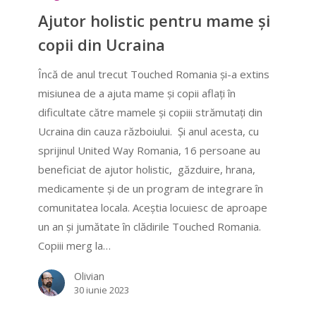
pentru
Ajutor holistic pentru mame și
mame
copii din Ucraina
și
copii
Încă de anul trecut Touched Romania și-a extins
din
misiunea de a ajuta mame și copii aflați în
Ucraina
dificultate către mamele și copiii strămutați din
Ucraina din cauza războiului. Și anul acesta, cu
sprijinul United Way Romania, 16 persoane au
beneficiat de ajutor holistic, găzduire, hrana,
medicamente și de un program de integrare în
comunitatea locala. Aceștia locuiesc de aproape
un an și jumătate în clădirile Touched Romania.
Copiii merg la…
Olivian
30 iunie 2023