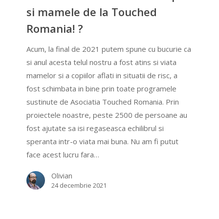
ureaza
si mamele de la Touched
copiii
Romania! ?
si
mamele
Acum, la final de 2021 putem spune cu bucurie ca
de
si anul acesta telul nostru a fost atins si viata
la
mamelor si a copiilor aflati in situatii de risc, a
Touched
fost schimbata in bine prin toate programele
Romania!
sustinute de Asociatia Touched Romania. Prin
?
proiectele noastre, peste 2500 de persoane au
fost ajutate sa isi regaseasca echilibrul si
speranta intr-o viata mai buna. Nu am fi putut
face acest lucru fara…
Olivian
24 decembrie 2021