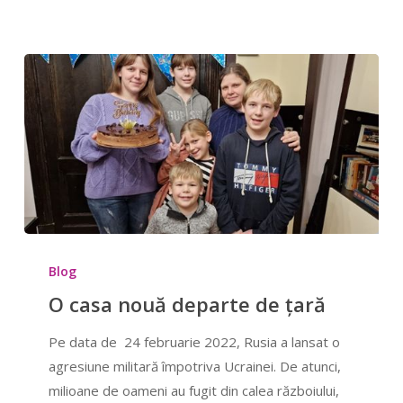
O
casa
Blog
nouă
O casa nouă departe de țară
departe
Pe data de 24 februarie 2022, Rusia a lansat o
de
agresiune militară împotriva Ucrainei. De atunci,
țară
milioane de oameni au fugit din calea războiului,