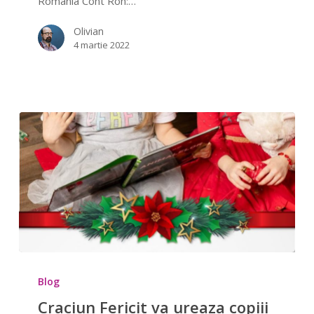
România Cont Ron:…
Olivian
4 martie 2022
Craciun
Fericit
Blog
va
Craciun Fericit va ureaza copiii