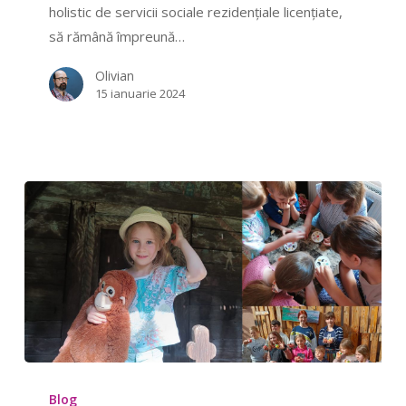
holistic de servicii sociale rezidențiale licențiate,
și
să rămână împreună…
copii
Olivian
15 ianuarie 2024
Ajutor
holistic
Blog