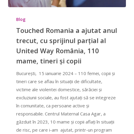
Touched
Romania
Blog
a
Touched Romania a ajutat anul
ajutat
trecut, cu sprijinul parțial al
anul
United Way România, 110
trecut,
cu
mame, tineri și copii
sprijinul
București, 15 ianuarie 2024 – 110 femei, copii și
parțial
tineri care se aflau în situații de dificultate,
al
victime ale violentei domestice, sărăciei și
United
excluziunii sociale, au fost ajutați să se integreze
Way
în comunitate, ca persoane active și
România,
responsabile. Centrul Maternal Casa Agar, a
110
găzduit în 2023, 10 mame și copii aflați în situații
mame,
de risc, pe care i-am ajutat, printr-un program
tineri