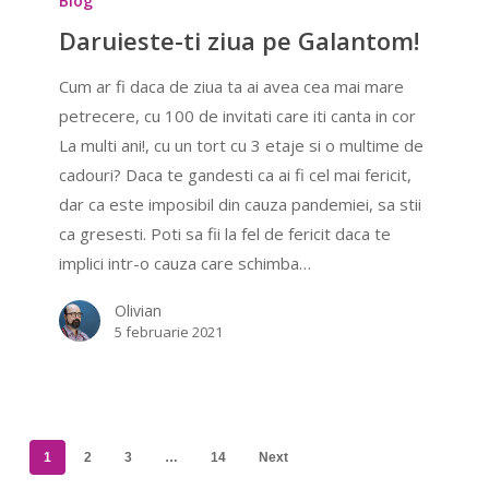
Blog
ziua
Daruieste-ti ziua pe Galantom!
pe
Cum ar fi daca de ziua ta ai avea cea mai mare
Galantom!
petrecere, cu 100 de invitati care iti canta in cor
La multi ani!, cu un tort cu 3 etaje si o multime de
cadouri? Daca te gandesti ca ai fi cel mai fericit,
dar ca este imposibil din cauza pandemiei, sa stii
ca gresesti. Poti sa fii la fel de fericit daca te
implici intr-o cauza care schimba…
Olivian
5 februarie 2021
1
2
3
…
14
Next