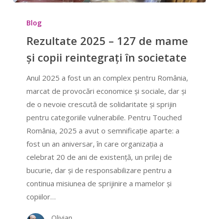
Rezultate
2025
Blog
–
Rezultate 2025 – 127 de mame
127
și copii reintegrați în societate
de
mame
Anul 2025 a fost un an complex pentru România,
și
marcat de provocări economice și sociale, dar și
copii
de o nevoie crescută de solidaritate și sprijin
reintegrați
pentru categoriile vulnerabile. Pentru Touched
în
România, 2025 a avut o semnificație aparte: a
societate
fost un an aniversar, în care organizația a
celebrat 20 de ani de existență, un prilej de
bucurie, dar și de responsabilizare pentru a
continua misiunea de sprijinire a mamelor și
copiilor…
Olivian