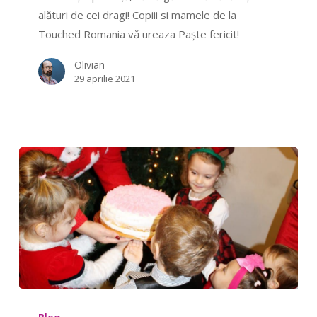
ureaza
alături de cei dragi! Copiii si mamele de la
Paste
Touched Romania vă ureaza Paște fericit!
fericit!
Olivian
29 aprilie 2021
Daruieste-
ti