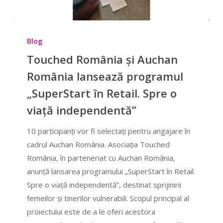
Touched
România
Blog
și
Touched România și Auchan
Auchan
România lansează programul
România
„SuperStart în Retail. Spre o
lansează
programul
viață independentă”
„SuperStart
10 participanți vor fi selectați pentru angajare în
în
cadrul Auchan România. Asociația Touched
Retail.
România, în parteneriat cu Auchan România,
Spre
anunță lansarea programului „SuperStart în Retail.
o
Spre o viață independentă”, destinat sprijinirii
viață
femeilor și tinerilor vulnerabili. Scopul principal al
independentă”
proiectului este de a le oferi acestora