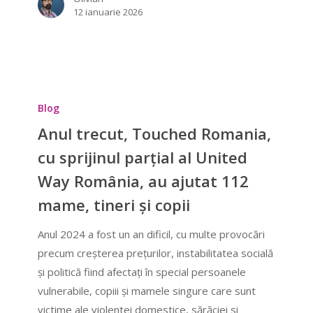
12 ianuarie 2026
Anul
trecut,
Blog
Touched
Anul trecut, Touched Romania,
Romania,
cu sprijinul parțial al United
cu
Way România, au ajutat 112
sprijinul
parțial
mame, tineri și copii
al
Anul 2024 a fost un an dificil, cu multe provocări
United
precum creșterea prețurilor, instabilitatea socială
Way
și politică fiind afectați în special persoanele
România,
vulnerabile, copiii și mamele singure care sunt
au
victime ale violentei domestice, sărăciei si