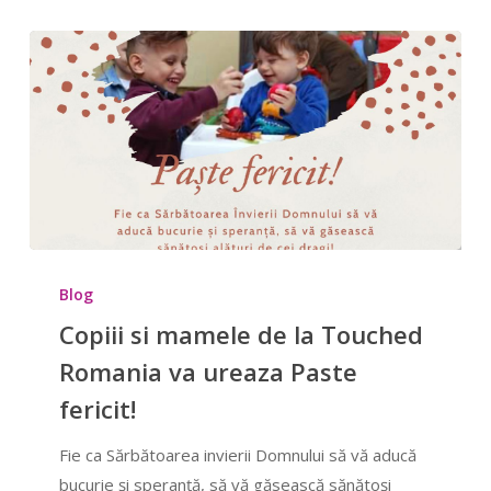
Copiii
si
Blog
mamele
Copiii si mamele de la Touched
de
Romania va ureaza Paste
la
fericit!
Touched
Romania
Fie ca Sărbătoarea invierii Domnului să vă aducă
va
bucurie și speranță, să vă găsească sănătoși