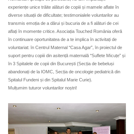
experiențe unice trăite alături de copiii și mamele aflate în
diverse situații de dificultate; testimonialele voluntarilor au
transmis emoția de a dărui și bucuria de a fi alături de cei
aflați în momente critice. Asociația Touched România oferă
în continuare oportunitatea de a te implica în activitați de
voluntariat: în Centrul Maternal “Casa Agar”, în proiectul de
suport pentru copiii din asitență maternală “Suflete Micuțe” și
în 3 Spitalele de copii din București (Secția de bebeluși
abandonați de la IOMC, Secția de oncologie pediatrică din
Spitalul Fundeni și din Spitalul Marie Curie).
Mulțumim tuturor voluntarilor noștri!