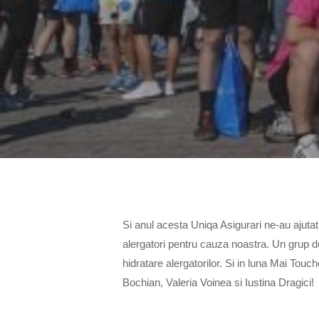
Si anul acesta Uniqa Asigurari ne-au ajutat
alergatori pentru cauza noastra. Un grup de
hidratare alergatorilor. Si in luna Mai Touc
Bochian, Valeria Voinea si Iustina Dragici!