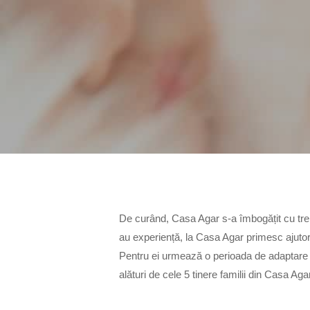
Hit enter to search or ESC to close
De curând, Casa Agar s-a îmbogățit cu trei no
au experiență, la Casa Agar primesc ajutor 
Pentru ei urmează o perioada de adaptare și 
alături de cele 5 tinere familii din Casa A