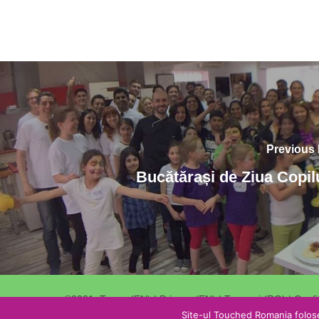
Previous
Bucătărași de Ziua Copil
©2021.
Terms (EN)
|
Privacy (EN)
|
Termeni (RO)
|
Confi
Site-ul Touched Romania folose
Redirectioneaza 3,5% din impozitul catre Stat catre noi
.