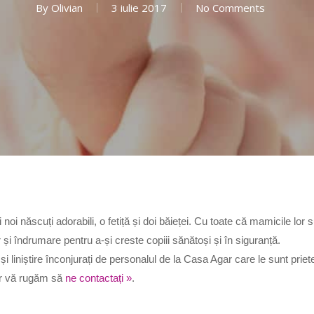
By
Olivian
3 iulie 2017
No Comments
i născuți adorabili, o fetiță și doi băieței. Cu toate că mamicile lor su
și îndrumare pentru a-și creste copiii sănătoși și în siguranță.
liniștire înconjurați de personalul de la Casa Agar care le sunt prieteni
gar vă rugăm să
ne contactați »
.