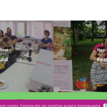
 Post
Next 
ului
Fest
dentialitate (RO)
.
ste cookies. Folosirea site-ului constituie acceptul dumneavoastra.
O