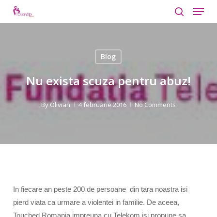
Menu
Skip
to
search
Close
main
Menu
content
Blog
Nu exista scuza pentru abuz!
By
Olivian
4 februarie 2016
No Comments
In fiecare an peste 200 de persoane
din
tara noastra isi
pierd viata ca urmare a violentei in familie. De aceea,
Touched Romania impreuna
cu
Telekom isi propune sa