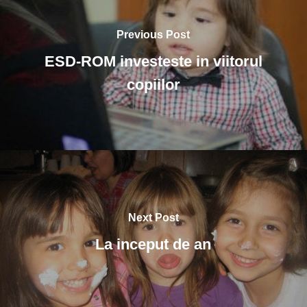
Previous Post
ESD-ROM investeste in viitorul
copiilor
Next Post
La inceput de an