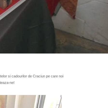
ntelor si cadourilor de Craciun pe care noi
cteaza-ne!