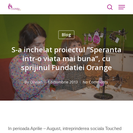
Menu
Skip
to
search
Close
main
Menu
content
Blog
S-a incheiat proiectul “Speranta
intr-o viata mai buna”, cu
sprijinul Fundatiei Orange
By
Olivian
1 octombrie 2013
No Comments
In perioada Aprilie – August, intreprinderea sociala Touched