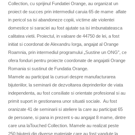
Collection, cu sprijinul Fundatiei
Orange
, au organizat un
proiect
de
succes
prin
intermediul caruia 65
de
mame aflate
in pericol sa isi abandoneze copiii, victime ale violentei
domestice si saraciei au
fost
ajutate sa isi imbunatateasca
calitatea vietii.
Proiectul
, in valoare
de
44750
de
lei, a
fost
initiat si
coordonat
de
Alexandru
Iorga
,
angajat
al
Orange
Roamnia,
prin
intermediul
programului
„Sustine un ONG”, ce
ofera
fonduri
pentru
proiecte
coordonate
de
angajatii
Orange
Romania
si sustinut
de
Fundatia
Orange
.
Mamele au participat la cursuri despre manufacturarea
bijuteriilor, la seminarii
de
dezvoltarea deprinderilor
de
viata
independenta, au
fost
consiliate si orientate profesional si au
primit suport in gestionarea unor situatii sociale. Au
fost
oranizate 41
de
seminarii si ateliere la care au participat 65
de
persoane, si pana in prezent s-au
angajat
8 mame, dintre
care una laTouched Collection. Mamele au realizat peste
250 bijuterii
din
diverse materiale care au
fost
vandute la