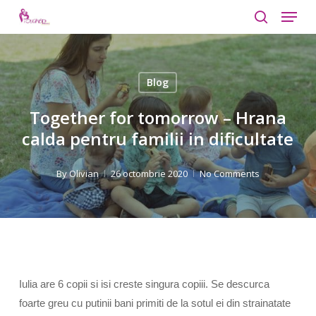
Menu
Skip
to
search
Close
main
Menu
content
Blog
Together for tomorrow – Hrana
calda pentru familii in dificultate
By
Olivian
26 octombrie 2020
No Comments
Iulia are 6 copii si isi creste singura copiii. Se descurca
foarte greu cu putinii bani primiti de la sotul ei din strainatate