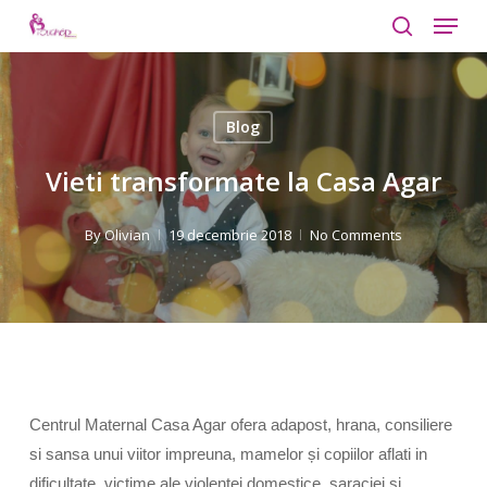
Menu
Skip
to
search
Close
main
Menu
content
Blog
Vieti transformate la Casa Agar
By
Olivian
19 decembrie 2018
No Comments
Centrul Maternal Casa Agar ofera adapost, hrana, consiliere
si sansa unui viitor impreuna, mamelor și copiilor aflati in
dificultate, victime ale violentei domestice, saraciei si