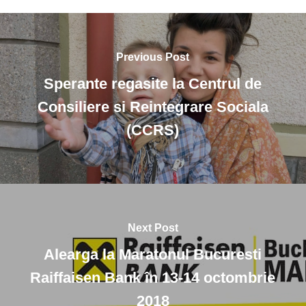
Previous Post
Sperante regasite la Centrul de
Consiliere si Reintegrare Sociala
(CCRS)
Next Post
Alearga la Maratonul Bucuresti
Raiffaisen Bank în 13-14 octombrie
2018