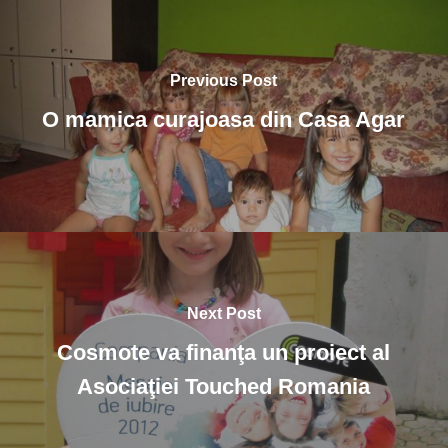
Previous Post
O mamica curajoasa din Casa Agar
Next Post
Cosmote va finanţa un proiect al
Asociaţiei Touched Romania