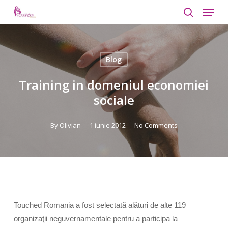
Menu
Skip
to
search
Close
main
Menu
content
Blog
Training in domeniul economiei
sociale
By
Olivian
1 iunie 2012
No Comments
Touched
Romania
a fost selectată
al
ături de alte 119
organizaţii neguvernamentale pentru a participa la