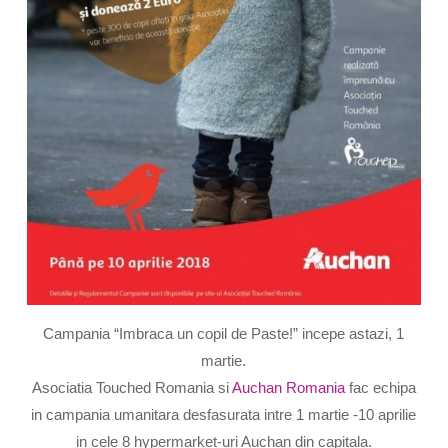
Campania “Imbraca un copil de Paste!” incepe astazi, 1
martie.
Asociatia Touched Romania si
Auchan Romania
fac echipa
in campania umanitara desfasurata intre 1 martie -10 aprilie
in cele 8 hypermarket-uri Auchan din capitala.