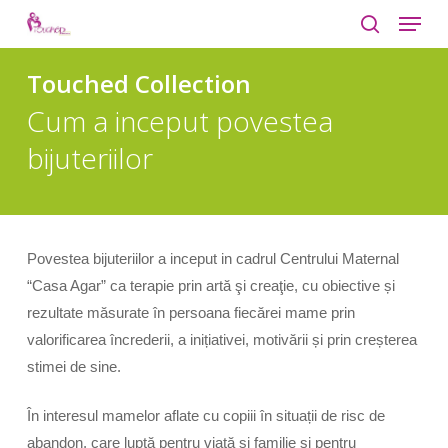
Menu
Skip
to
search
Close
main
Touched Collection
Menu
content
Cum a inceput povestea
bijuteriilor
Povestea bijuteriilor a inceput in cadrul Centrului Maternal
“Casa Agar” ca terapie prin artă şi creaţie, cu obiective și
rezultate măsurate în persoana fiecărei mame prin
valorificarea încrederii, a inițiativei, motivării și prin creșterea
stimei de sine.
În interesul mamelor aflate cu copiii în situații de risc de
abandon, care luptă pentru viață și familie și pentru