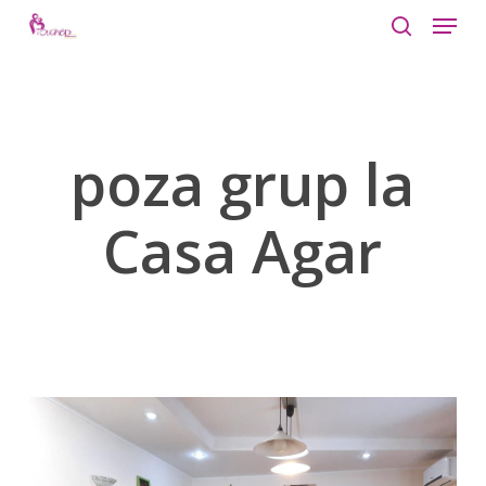
Menu
Skip
to
search
Close
main
Menu
content
poza grup la
Casa Agar